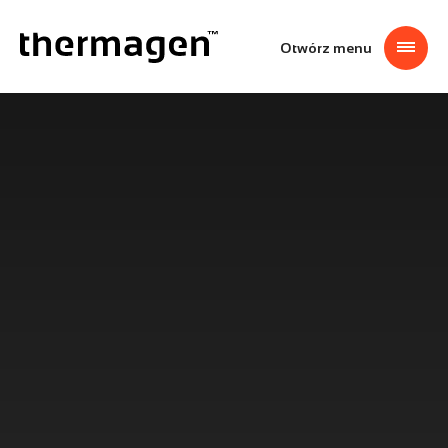
Przejdź
thermagen
do
treści
Otwórz menu