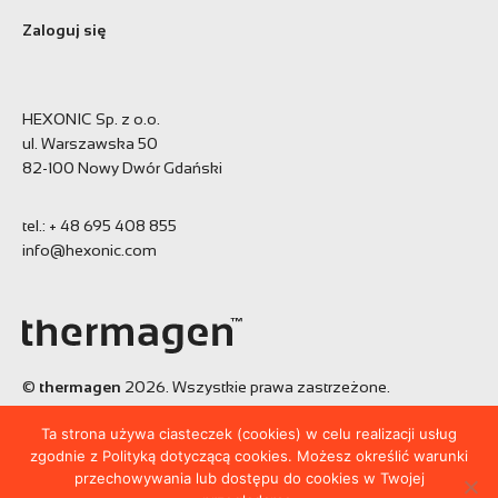
Zaloguj się
HEXONIC Sp. z o.o.
ul. Warszawska 50
82-100 Nowy Dwór Gdański
tel.:
+ 48 695 408 855
info@hexonic.com
©
thermagen
2026. Wszystkie prawa zastrzeżone.
Projekt:
BE7 brand affection agency
Ta strona używa ciasteczek (cookies) w celu realizacji usług
Realizacja:
Tworzenie stron - Noveo
zgodnie z Polityką dotyczącą cookies. Możesz określić warunki
przechowywania lub dostępu do cookies w Twojej