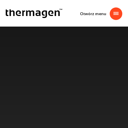
Przejdź
thermagen
do
treści
Otwórz menu