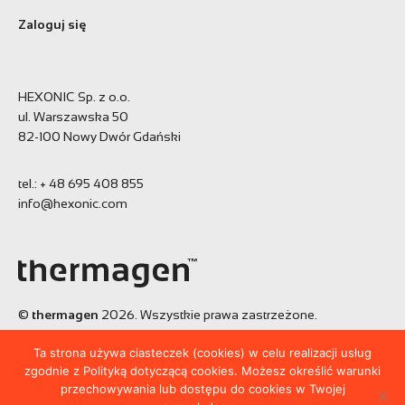
Zaloguj się
HEXONIC Sp. z o.o.
ul. Warszawska 50
82-100 Nowy Dwór Gdański
tel.:
+ 48 695 408 855
info@hexonic.com
©
thermagen
2026. Wszystkie prawa zastrzeżone.
Projekt:
BE7 brand affection agency
Ta strona używa ciasteczek (cookies) w celu realizacji usług
Realizacja:
Tworzenie stron - Noveo
zgodnie z Polityką dotyczącą cookies. Możesz określić warunki
przechowywania lub dostępu do cookies w Twojej