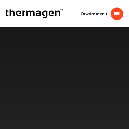
Przejdź
thermagen
do
treści
Otwórz menu